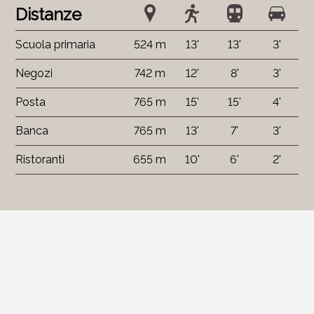
Distanze
Scuola primaria
524 m
13'
13'
3'
Negozi
742 m
12'
8'
3'
Posta
765 m
15'
15'
4'
Banca
765 m
13'
7'
3'
Ristoranti
655 m
10'
6'
2'