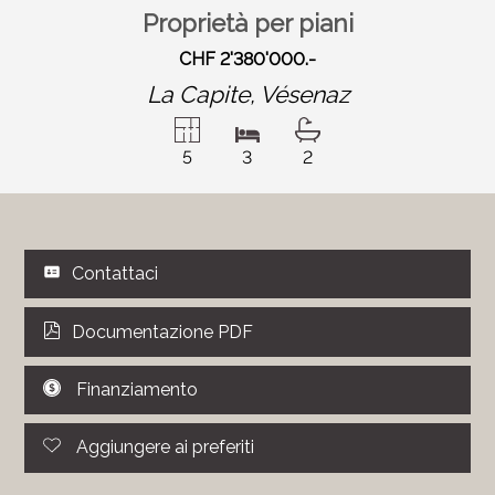
Proprietà per piani
CHF 2'380'000.-
La Capite,
Vésenaz
5
3
2
Contattaci
Documentazione PDF
Finanziamento
Aggiungere ai preferiti