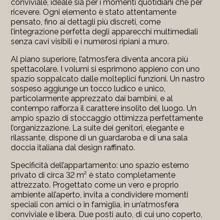
conviviale, ideale sia per i momenti quotidiani che per
ricevere. Ogni elemento è stato attentamente
pensato, fino ai dettagli più discreti, come
l’integrazione perfetta degli apparecchi multimediali
senza cavi visibili e i numerosi ripiani a muro.
Al piano superiore, l’atmosfera diventa ancora più
spettacolare. I volumi si esprimono appieno con uno
spazio soppalcato dalle molteplici funzioni. Un nastro
sospeso aggiunge un tocco ludico e unico,
particolarmente apprezzato dai bambini, e al
contempo rafforza il carattere insolito del luogo. Un
ampio spazio di stoccaggio ottimizza perfettamente
l’organizzazione. La suite dei genitori, elegante e
rilassante, dispone di un guardaroba e di una sala
doccia italiana dal design raffinato.
Specificità dell’appartamento: uno spazio esterno
privato di circa 32 m² è stato completamente
attrezzato. Progettato come un vero e proprio
ambiente all’aperto, invita a condividere momenti
speciali con amici o in famiglia, in un’atmosfera
conviviale e libera. Due posti auto, di cui uno coperto,