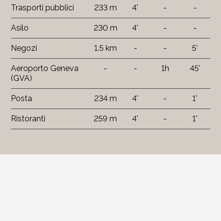
Trasporti pubblici
233 m
4'
-
-
Asilo
230 m
4'
-
-
Negozi
1.5 km
-
-
5'
Aeroporto Geneva
-
-
1h
45'
(GVA)
Posta
234 m
4'
-
1'
Ristoranti
259 m
4'
-
1'