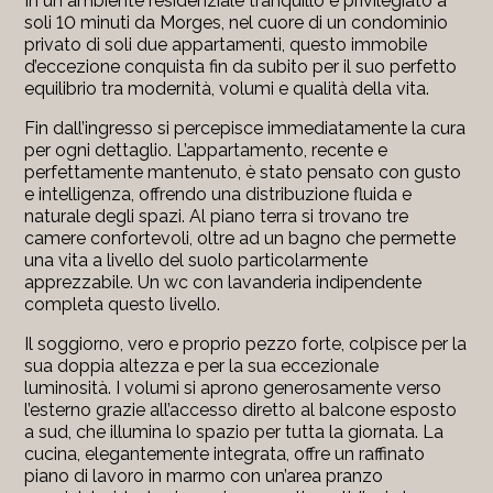
In un ambiente residenziale tranquillo e privilegiato a
soli 10 minuti da Morges, nel cuore di un condominio
privato di soli due appartamenti, questo immobile
d’eccezione conquista fin da subito per il suo perfetto
equilibrio tra modernità, volumi e qualità della vita.
Fin dall’ingresso si percepisce immediatamente la cura
per ogni dettaglio. L’appartamento, recente e
perfettamente mantenuto, è stato pensato con gusto
e intelligenza, offrendo una distribuzione fluida e
naturale degli spazi. Al piano terra si trovano tre
camere confortevoli, oltre ad un bagno che permette
una vita a livello del suolo particolarmente
apprezzabile. Un wc con lavanderia indipendente
completa questo livello.
Il soggiorno, vero e proprio pezzo forte, colpisce per la
sua doppia altezza e per la sua eccezionale
luminosità. I volumi si aprono generosamente verso
l’esterno grazie all’accesso diretto al balcone esposto
a sud, che illumina lo spazio per tutta la giornata. La
cucina, elegantemente integrata, offre un raffinato
piano di lavoro in marmo con un’area pranzo