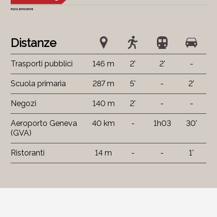
Distanze
Trasporti pubblici
146 m
2'
2'
-
Scuola primaria
287 m
5'
-
2'
Negozi
140 m
2'
-
-
Aeroporto Geneva
40 km
-
1h03
30'
(GVA)
Ristoranti
14 m
-
-
1'