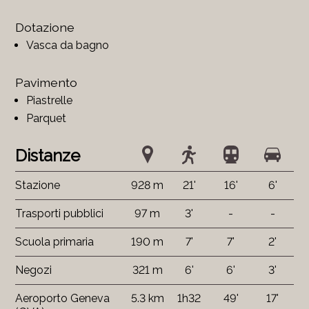
Dotazione
Vasca da bagno
Pavimento
Piastrelle
Parquet
Distanze
Stazione
928 m
21'
16'
6'
Trasporti pubblici
97 m
3'
-
-
Scuola primaria
190 m
7'
7'
2'
Negozi
321 m
6'
6'
3'
Aeroporto Geneva
5.3 km
1h32
49'
17'