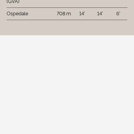
(GVA)
Ospedale
708 m
14'
14'
6'