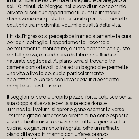
In un ambiente residenziale tranquillo e privilegiato a
soli 10 minuti da Morges, nel cuore di un condominio
privato di soli due appartamenti, questo immobile
d’eccezione conquista fin da subito per il suo perfetto
equilibrio tra modernità, volumi e qualità della vita.
Fin dall’ingresso si percepisce immediatamente la cura
per ogni dettaglio. L’appartamento, recente e
perfettamente mantenuto, è stato pensato con gusto
e intelligenza, offrendo una distribuzione fluida e
naturale degli spazi. Al piano terra si trovano tre
camere confortevoli, oltre ad un bagno che permette
una vita a livello del suolo particolarmente
apprezzabile. Un wc con lavanderia indipendente
completa questo livello.
Il soggiorno, vero e proprio pezzo forte, colpisce per la
sua doppia altezza e per la sua eccezionale
luminosità. I volumi si aprono generosamente verso
l’esterno grazie all’accesso diretto al balcone esposto
a sud, che illumina lo spazio per tutta la giornata. La
cucina, elegantemente integrata, offre un raffinato
piano di lavoro in marmo con un’area pranzo