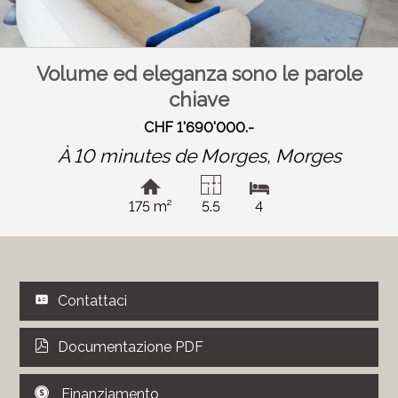
Volume ed eleganza sono le parole
chiave
CHF 1'690'000.-
À 10 minutes de Morges,
Morges
175 m²
5.5
4
Contattaci
Documentazione PDF
Finanziamento