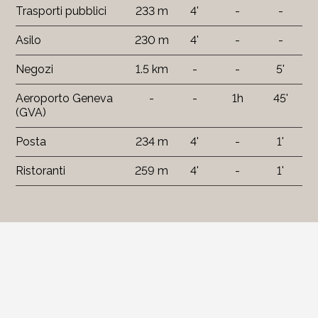
Trasporti pubblici
233 m
4'
-
-
Asilo
230 m
4'
-
-
Negozi
1.5 km
-
-
5'
Aeroporto Geneva
-
-
1h
45'
(GVA)
Posta
234 m
4'
-
1'
Ristoranti
259 m
4'
-
1'