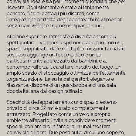
conviviale, ideale sia per i momenti quotidiani che per
ricevere. Ogni elemento è stato attentamente
pensato, fino ai dettagli più discreti, come
l’integrazione perfetta degli apparecchi multimediali
senza cavi visibili e i numerosi ripiani a muro.
Al piano superiore, l’atmosfera diventa ancora più
spettacolare. I volumi si esprimono appieno con uno
spazio soppalcato dalle molteplici funzioni. Un nastro
sospeso aggiunge un tocco ludico e unico,
particolarmente apprezzato dai bambini, e al
contempo rafforza il carattere insolito del luogo. Un
ampio spazio di stoccaggio ottimizza perfettamente
l’organizzazione. La suite dei genitori, elegante e
rilassante, dispone di un guardaroba e di una sala
doccia italiana dal design raffinato.
Specificità dell’appartamento: uno spazio esterno
privato di circa 32 m² è stato completamente
attrezzato. Progettato come un vero e proprio
ambiente all’aperto, invita a condividere momenti
speciali con amici o in famiglia, in un’atmosfera
conviviale e libera. Due posti auto, di cui uno coperto,