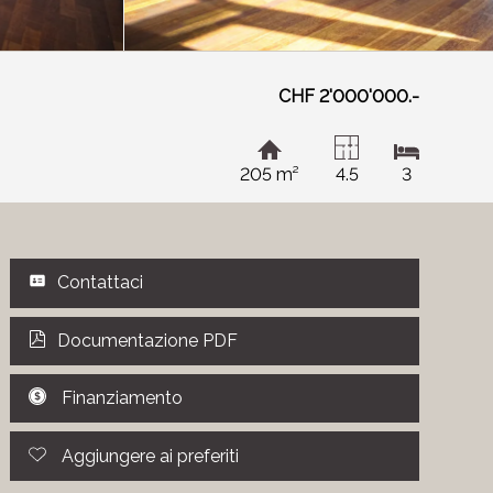
CHF 2'000'000.-
205 m²
4.5
3
Contattaci
Documentazione PDF
Finanziamento
Aggiungere ai preferiti