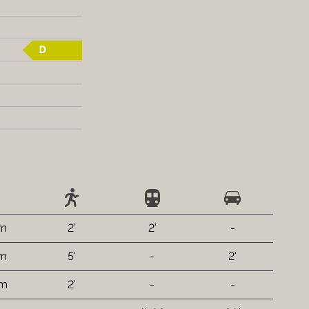
 m
2'
2'
-
 m
5'
-
2'
 m
2'
-
-