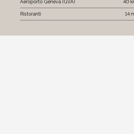
Aeroporto Geneva (GVA)
40 
Ristoranti
14 