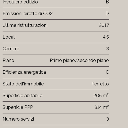
Involucro edilizio
B
Emissioni dirette di CO2
D
Ultime ristrutturazioni
2017
Locali
4.5
Camere
3
Piano
Primo piano/secondo piano
Efficienza energetica
C
Stato dell'immobile
Perfetto
Superficie abitabile
205 m²
Superficie PPP
314 m²
Numero servizi
3