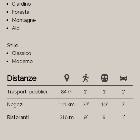
Giardino
Foresta
Montagne
Alpi
Stile
Classico
Moderno
Distanze
Trasporti pubblici
84 m
1'
1'
1'
Negozi
1.11 km
22'
10'
7'
Ristoranti
316 m
9'
9'
1'