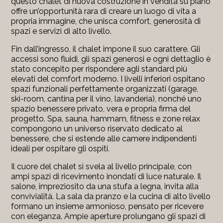
questo chalet di nuova costruzione in vendita su piano
offre un’opportunità rara di creare un luogo di vita a
propria immagine, che unisca comfort, generosità di
spazi e servizi di alto livello.
Fin dall’ingresso, il chalet impone il suo carattere. Gli
accessi sono fluidi, gli spazi generosi e ogni dettaglio è
stato concepito per rispondere agli standard più
elevati del comfort moderno. I livelli inferiori ospitano
spazi funzionali perfettamente organizzati (garage,
ski-room, cantina per il vino, lavanderia), nonché uno
spazio benessere privato, vera e propria firma del
progetto. Spa, sauna, hammam, fitness e zone relax
compongono un universo riservato dedicato al
benessere, che si estende alle camere indipendenti
ideali per ospitare gli ospiti.
Il cuore del chalet si svela al livello principale, con
ampi spazi di ricevimento inondati di luce naturale. Il
salone, impreziosito da una stufa a legna, invita alla
convivialità. La sala da pranzo e la cucina di alto livello
formano un insieme armonioso, pensato per ricevere
con eleganza. Ampie aperture prolungano gli spazi di