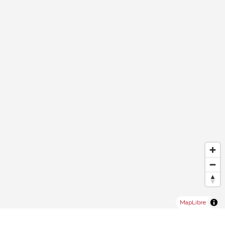
MapLibre
®
Software Immomig
2004-2026 da IMMOMIG SA | Tutti i diritti riservati |