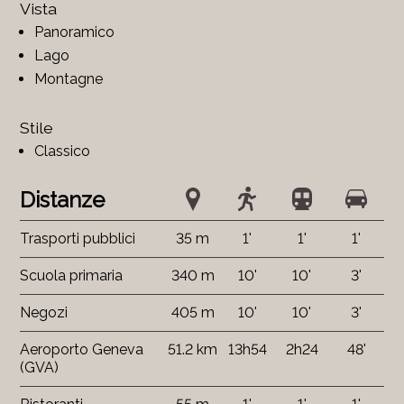
Vista
Panoramico
Lago
Montagne
Stile
Classico
Distanze
Trasporti pubblici
35 m
1'
1'
1'
Scuola primaria
340 m
10'
10'
3'
Negozi
405 m
10'
10'
3'
Aeroporto Geneva
51.2 km
13h54
2h24
48'
(GVA)