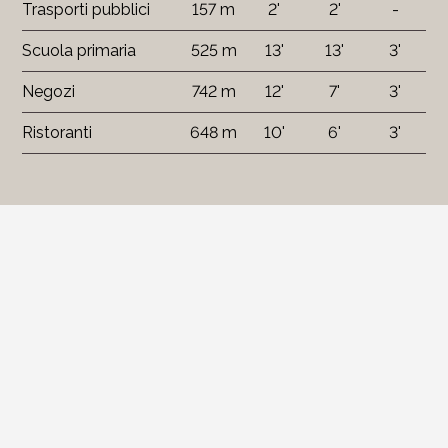
Trasporti pubblici
157 m
2'
2'
-
Scuola primaria
525 m
13'
13'
3'
Negozi
742 m
12'
7'
3'
Ristoranti
648 m
10'
6'
3'