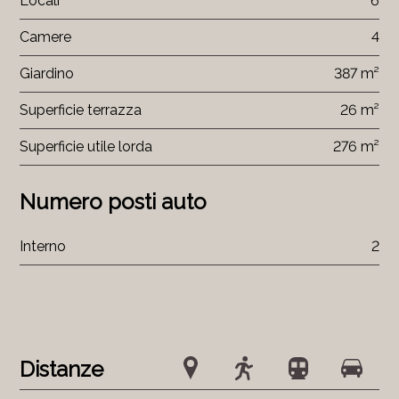
Locali
6
Camere
4
Giardino
387 m²
Superficie terrazza
26 m²
Superficie utile lorda
276 m²
Numero posti auto
Interno
2
Distanze