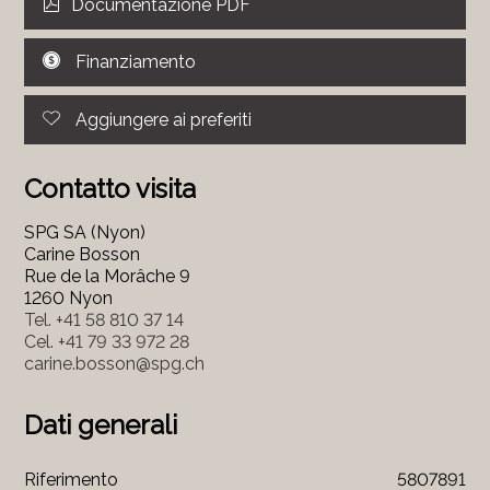
Documentazione PDF
Finanziamento
Aggiungere ai preferiti
Contatto visita
SPG SA (Nyon)
Carine Bosson
Rue de la Morâche 9
1260 Nyon
Tel.
+41 58 810 37 14
Cel.
+41 79 33 972 28
carine.bosson@spg.ch
Dati generali
Riferimento
5807891