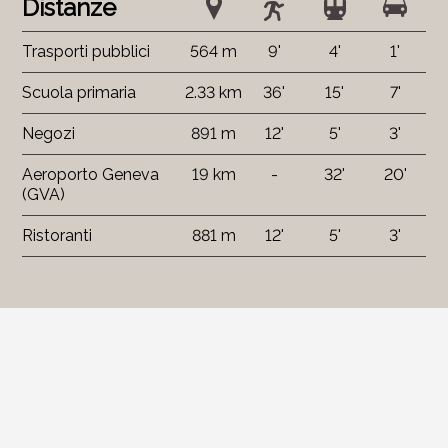
Distanze
Trasporti pubblici
564 m
9'
4'
1'
Scuola primaria
2.33 km
36'
15'
7'
Negozi
891 m
12'
5'
3'
Aeroporto Geneva
19 km
-
32'
20'
(GVA)
Ristoranti
881 m
12'
5'
3'