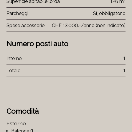
Superficie abitabile lorda
126 m²
Parcheggi
Sì, obbligatorio
Spese accessorie
CHF 13'000.-/anno (non indicato)
Numero posti auto
Interno
1
Totale
1
Comodità
Esterno
Balcone/i