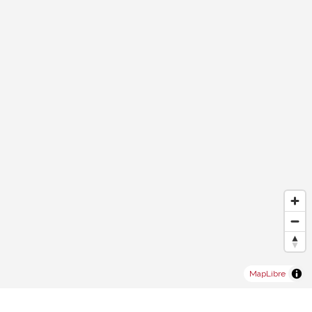
MapLibre
®
Software Immomig
2004-2026 da IMMOMIG SA | Tutti i diritti riservati |
Nostri annunci su
dreamo.ch