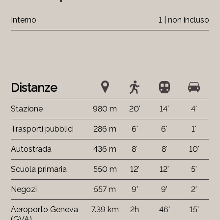
Interno
1 | non incluso
Distanze
Stazione
980 m
20'
14'
4'
Trasporti pubblici
286 m
6'
6'
1'
Autostrada
436 m
8'
8'
10'
Scuola primaria
550 m
12'
12'
5'
Negozi
557 m
9'
9'
2'
Aeroporto Geneva
7.39 km
2h
46'
15'
(GVA)