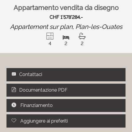
Appartamento vendita da disegno
CHF 1'578'284.-
Appartement sur plan,
Plan-les-Ouates
4
2
2
Contattaci
Documentazione PDF
Finanziamento
Aggiungere ai preferiti