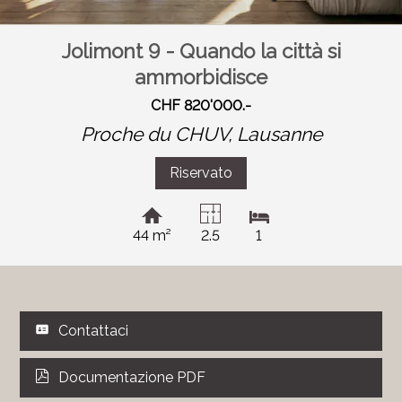
Jolimont 9 - Quando la città si
ammorbidisce
CHF 820'000.-
Proche du CHUV,
Lausanne
Riservato
44 m²
2.5
1
Contattaci
Documentazione PDF