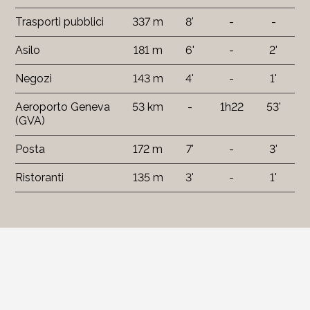
Trasporti pubblici
337 m
8'
-
-
Asilo
181 m
6'
-
2'
Negozi
143 m
4'
-
1'
Aeroporto Geneva
53 km
-
1h22
53'
(GVA)
Posta
172 m
7'
-
3'
Ristoranti
135 m
3'
-
1'