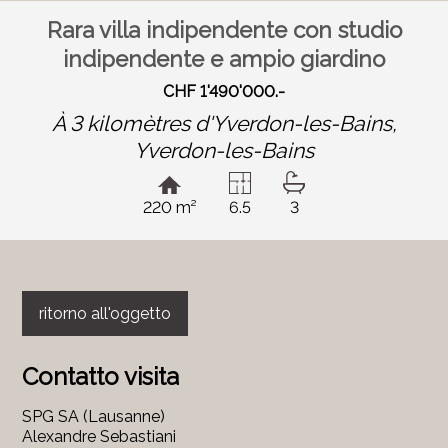
Rara villa indipendente con studio
indipendente e ampio giardino
CHF 1'490'000.-
À 3 kilomètres d'Yverdon-les-Bains,
Yverdon-les-Bains
220 m²
6.5
3
ritorno all'oggetto
Contatto visita
SPG SA (Lausanne)
Alexandre Sebastiani