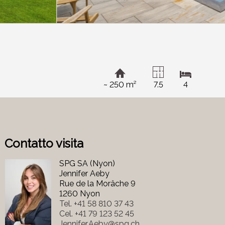
~ 250 m²
7.5
4
Contatto visita
SPG SA (Nyon)
Jennifer Aeby
Rue de la Morâche 9
1260 Nyon
Tel.
+41 58 810 37 43
Cel.
+41 79 123 52 45
Jennifer.Aeby@spg.ch