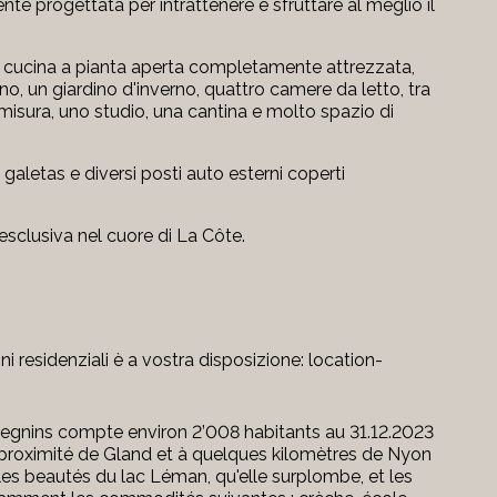
e progettata per intrattenere e sfruttare al meglio il
na cucina a pianta aperta completamente attrezzata,
o, un giardino d'inverno, quattro camere da letto, tra
misura, uno studio, una cantina e molto spazio di
 galetas e diversi posti auto esterni coperti
 esclusiva nel cuore di La Côte.
ioni residenziali è a vostra disposizione: location-
Begnins compte environ 2’008 habitants au 31.12.2023
 a proximité de Gland et à quelques kilomètres de Nyon
es beautés du lac Léman, qu'elle surplombe, et les