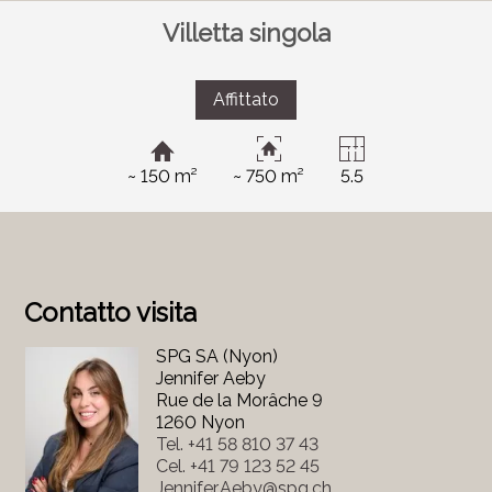
Villetta singola
Affittato
~ 150 m²
~ 750 m²
5.5
Contatto visita
SPG SA (Nyon)
Jennifer Aeby
Rue de la Morâche 9
1260 Nyon
Tel.
+41 58 810 37 43
Cel.
+41 79 123 52 45
Jennifer.Aeby@spg.ch