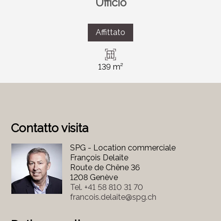
Ufficio
Affittato
139 m²
Contatto visita
SPG - Location commerciale
François Delaite
Route de Chêne 36
1208 Genève
Tel.
+41 58 810 31 70
francois.delaite@spg.ch