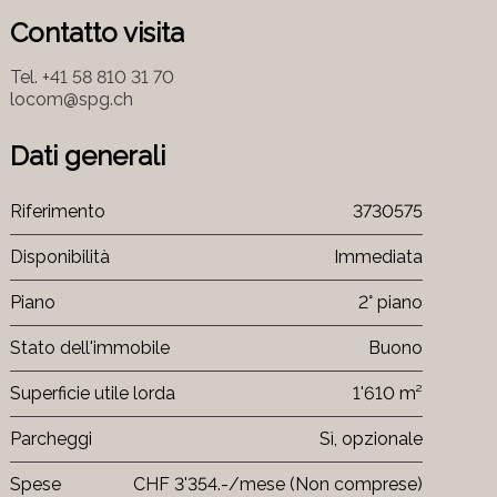
Contatto visita
Tel.
+41 58 810 31 70
locom@spg.ch
Dati generali
Riferimento
3730575
Disponibilità
Immediata
Piano
2° piano
Stato dell'immobile
Buono
Superficie utile lorda
1'610 m²
Parcheggi
Sì, opzionale
Spese
CHF 3'354.-/mese (Non comprese)