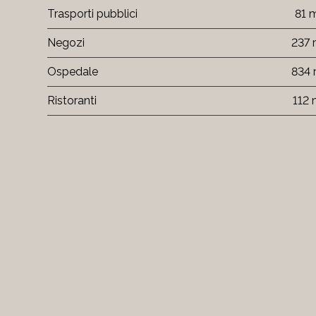
Trasporti pubblici
81 
Negozi
237
Ospedale
834
Ristoranti
112