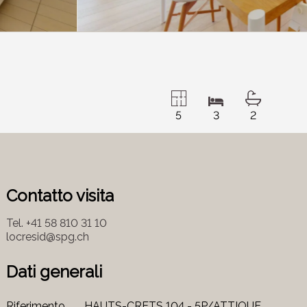
5
3
2
Contatto visita
Tel.
+41 58 810 31 10
locresid@spg.ch
Dati generali
Riferimento
HAUTS-CRETS 104 - 5P/ATTIQUE