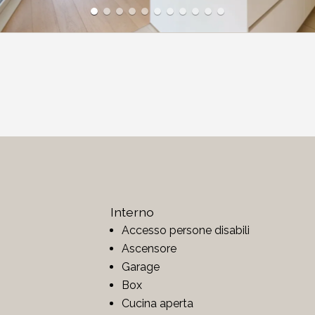
Interno
Accesso persone disabili
Ascensore
Garage
Box
Cucina aperta