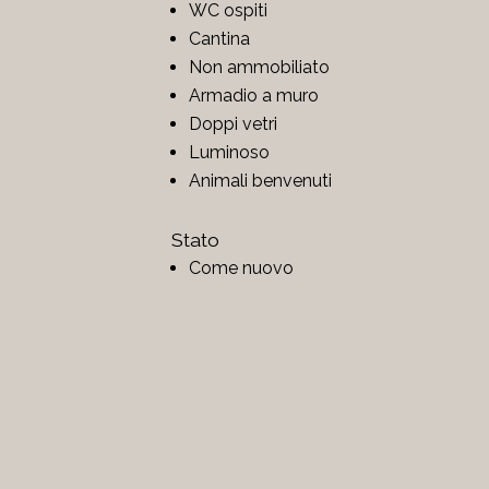
WC ospiti
Cantina
Non ammobiliato
Armadio a muro
Doppi vetri
Luminoso
Animali benvenuti
Stato
Come nuovo