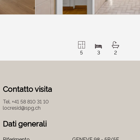
5
3
2
Contatto visita
Tel.
+41 58 810 31 10
locresid@spg.ch
Dati generali
Riferimento
GENEVE 98 - 5P/5E