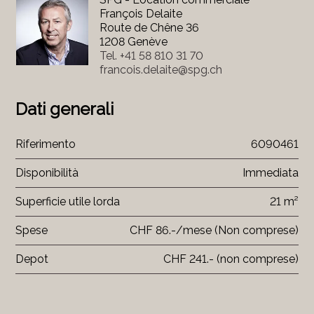
François Delaite
Route de Chêne 36
1208 Genève
Tel.
+41 58 810 31 70
francois.delaite@spg.ch
Dati generali
Riferimento
6090461
Disponibilità
Immediata
Superficie utile lorda
21 m²
Spese
CHF 86.-/mese (Non comprese)
Depot
CHF 241.- (non comprese)