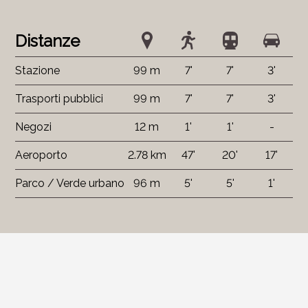
Distanze
Stazione
99 m
7'
7'
3'
Trasporti pubblici
99 m
7'
7'
3'
Negozi
12 m
1'
1'
-
Aeroporto
2.78 km
47'
20'
17'
Parco / Verde urbano
96 m
5'
5'
1'