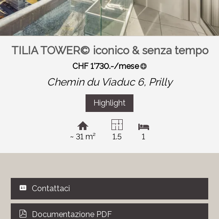
TILIA TOWER© iconico & senza tempo
CHF 1'730.-/mese
Chemin du Viaduc 6,
Prilly
Highlight
~ 31 m²
1.5
1
Contattaci
Documentazione PDF