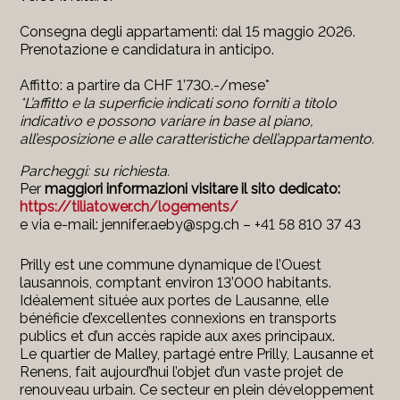
Consegna degli appartamenti: dal 15 maggio 2026.
Prenotazione e candidatura in anticipo.
Affitto: a partire da CHF 1’730.-/mese*
*L’affitto e la superficie indicati sono forniti a titolo
indicativo e possono variare in base al piano,
all’esposizione e alle caratteristiche dell’appartamento.
Parcheggi: su richiesta.
Per
maggiori informazioni visitare il sito dedicato:
https://tiliatower.ch/logements/
e via e-mail: jennifer.aeby@spg.ch – +41 58 810 37 43
Prilly est une commune dynamique de l’Ouest
lausannois, comptant environ 13’000 habitants.
Idéalement située aux portes de Lausanne, elle
bénéficie d’excellentes connexions en transports
publics et d’un accès rapide aux axes principaux.
Le quartier de Malley, partagé entre Prilly, Lausanne et
Renens, fait aujourd’hui l’objet d’un vaste projet de
renouveau urbain. Ce secteur en plein développement