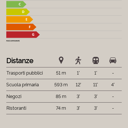
Distanze
Trasporti pubblici
51 m
1'
1'
-
Scuola primaria
593 m
12'
11'
4'
Negozi
85 m
3'
3'
-
Ristoranti
74 m
3'
3'
-