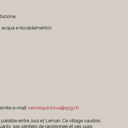
itazione.
er acqua e riscaldamento):
ramite e-mail:
veronique.trova@spg.ch
paisible entre Jura et Léman. Ce village vaudois
yants, ses sentiers de randonnée et ses vues