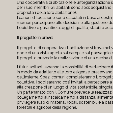
Una cooperativa di abitazione è un’organizzazione s
per i suoi membri. Gli abitanti sono soci: acquistan
proprietari della loro abitazione).
I canoni di locazione sono calcolati in base ai costi r
membri partecipano alle decisioni e alla gestione de
L’obiettivo è garantire alloggi di qualità, stabili e ac
Il progetto in breve:
Il progetto di cooperativa di abitazione si trova nel vi
gode di una vista aperta sui campi e sul paesaggio
Il progetto prevede la realizzazione di una decina di
I futuri abitanti avranno la possibilità di partecipare 
in modo da adattarlo alle loro esigenze, preservand
dell’insieme.
Spazi comuni completeranno il progetto,
collettiva. I soci saranno così invitati a partecipar
alla creazione di un luogo di vita sostenibile, singolar
Un partenariato con il Comune prevede la realizzazio
collegamento al riscaldamento a distanza, alimentat
privilegerà l’uso di materiali locali, sostenibili e a b
forestali e agricole della regione.