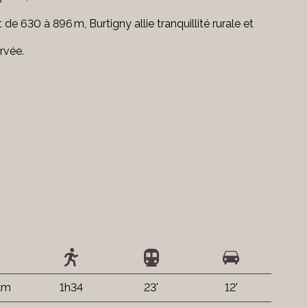
 de 630 à 896 m, Burtigny allie tranquillité rurale et
ervée.
 km
1h34
23'
12'