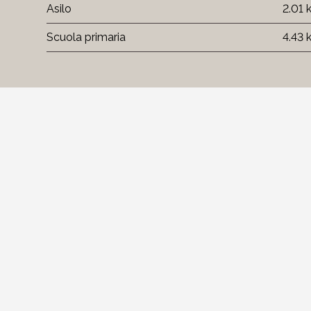
Asilo
2.01
Scuola primaria
4.43