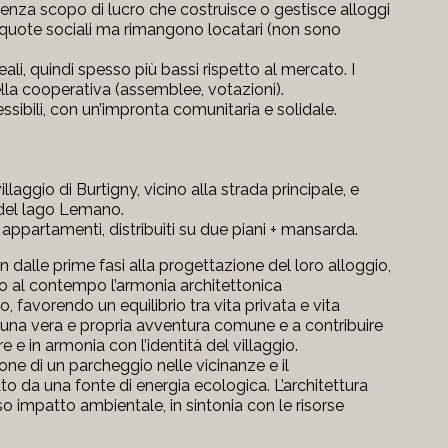
enza scopo di lucro che costruisce o gestisce alloggi
o quote sociali ma rimangono locatari (non sono
eali, quindi spesso più bassi rispetto al mercato. I
lla cooperativa (assemblee, votazioni).
cessibili, con un’impronta comunitaria e solidale.
llaggio di Burtigny, vicino alla strada principale, e
 del lago Lemano.
 appartamenti, distribuiti su due piani + mansarda.
fin dalle prime fasi alla progettazione del loro alloggio,
o al contempo l’armonia architettonica
 favorendo un equilibrio tra vita privata e vita
e a una vera e propria avventura comune e a contribuire
e e in armonia con l’identità del villaggio.
ne di un parcheggio nelle vicinanze e il
o da una fonte di energia ecologica. L’architettura
asso impatto ambientale, in sintonia con le risorse