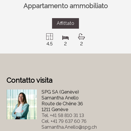
Appartamento ammobiliato
Affittato
4.5
2
2
Contatto visita
SPG SA (Genève)
Samantha Anello
Route de Chêne 36
1211 Genève
Tel.
+41 58 810 31 13
Cel.
+41 79 637 60 76
Samantha.Anello@spg.ch