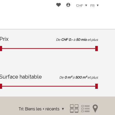
CHF
FR
Prix
De
CHF 0.-
à
50 mio
et plus
Surface habitable
De
0 m²
à
500 m²
et plus
Tri:
Biens les + récents