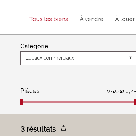
Tous les biens
À vendre
À louer
Catégorie
Locaux commerciaux
Pièces
De
0
à
10
et plu
3
résultats