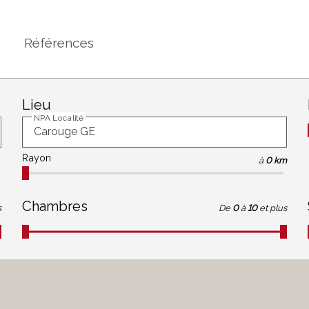
Références
Lieu
NPA Localité
Rayon
à
0 km
Chambres
s
De
0
à
10
et plus