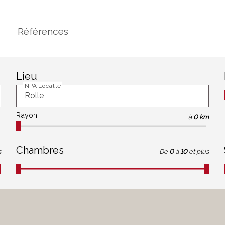
Références
Lieu
NPA Localité
Rayon
à
0 km
Chambres
s
De
0
à
10
et plus