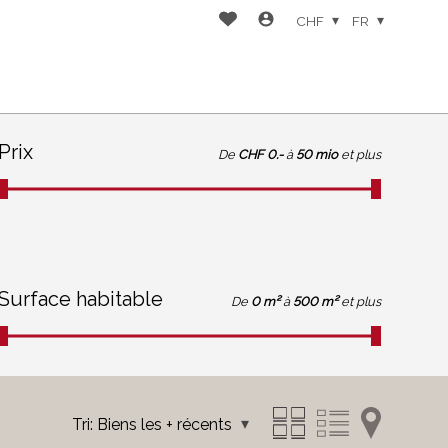
CHF
FR
Prix
De
CHF 0.-
à
50 mio
et plus
Surface habitable
De
0 m²
à
500 m²
et plus
Tri:
Biens les + récents