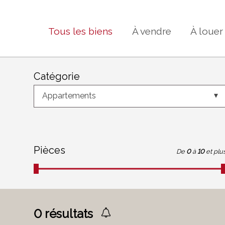
Tous les biens
À vendre
À louer
Catégorie
Appartements
Pièces
De
0
à
10
et plu
0
résultats