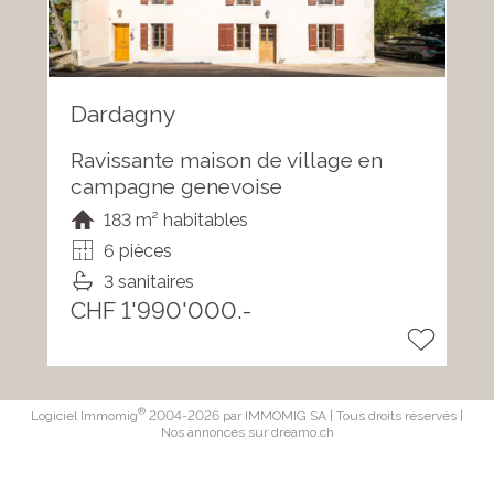
Dardagny
Ravissante maison de village en
campagne genevoise
183 m² habitables
6 pièces
3 sanitaires
CHF 1'990'000.-
®
Logiciel Immomig
2004-2026 par IMMOMIG SA | Tous droits réservés |
Nos annonces sur
dreamo.ch