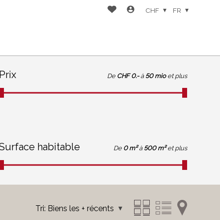
CHF
FR
Prix
De
CHF 0.-
à
50 mio
et plus
Surface habitable
De
0 m²
à
500 m²
et plus
Tri:
Biens les + récents