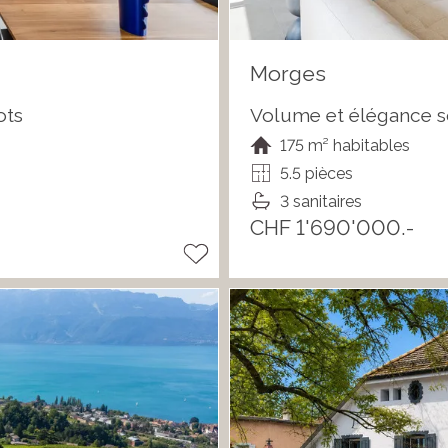
Morges
ots
Volume et élégance s
175 m² habitables
5.5 pièces
3 sanitaires
CHF 1'690'000.-