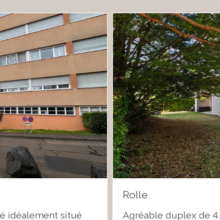
Rolle
é idéalement situé
Agréable duplex de 4.