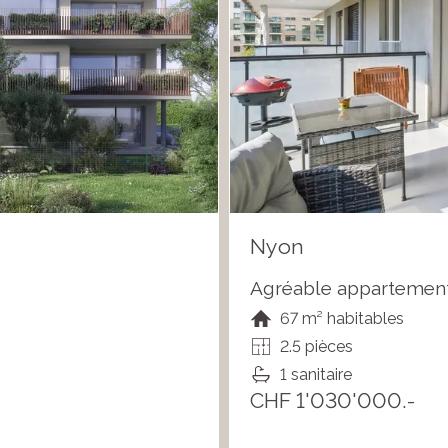
Nyon
Agréable appartement 
67 m² habitables
2.5 pièces
1 sanitaire
CHF 1'030'000.-