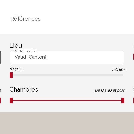
Références
Lieu
NPA Localité
Rayon
à
0 km
Chambres
s
De
0
à
10
et plus