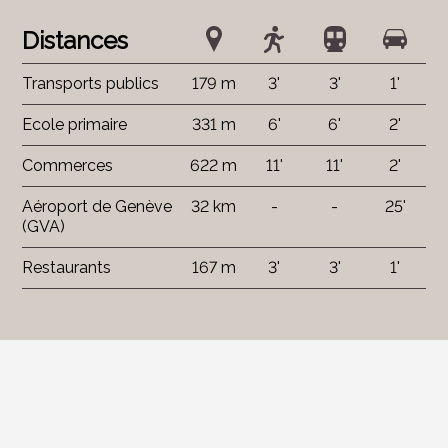
Distances
Transports publics
179 m
3'
3'
1'
Ecole primaire
331 m
6'
6'
2'
Commerces
622 m
11'
11'
2'
Aéroport de Genève
32 km
-
-
25'
(GVA)
Restaurants
167 m
3'
3'
1'