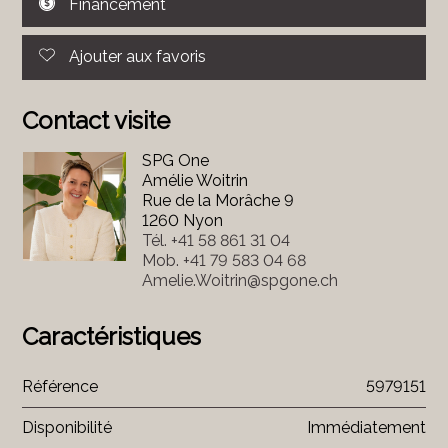
Financement
Ajouter aux favoris
Contact visite
SPG One
Amélie Woitrin
Rue de la Morâche 9
1260 Nyon
Tél.
+41 58 861 31 04
Mob.
+41 79 583 04 68
Amelie.Woitrin@spgone.ch
Caractéristiques
Référence
5979151
Disponibilité
Immédiatement