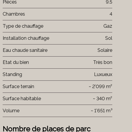
Pièces
9.5
Chambres
4
Type de chauffage
Gaz
Installation chauffage
Sol
Eau chaude sanitaire
Solaire
Etat du bien
Très bon
Standing
Luxueux
Surface terrain
~ 2'099 m²
Surface habitable
~ 340 m²
Volume
~ 1'651 m³
Nombre de places de parc