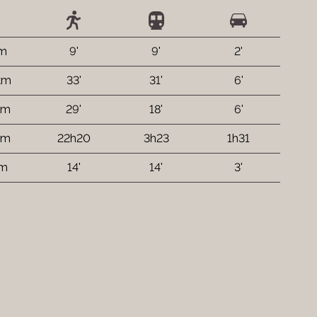
 m
9'
9'
2'
km
33'
31'
6'
km
29'
18'
6'
km
22h20
3h23
1h31
 m
14'
14'
3'