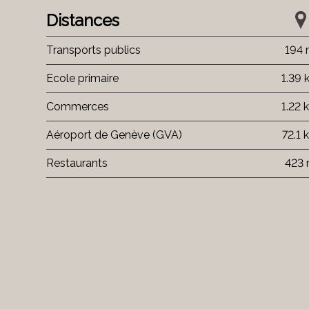
Distances
Transports publics
194
Ecole primaire
1.39 
Commerces
1.22 
Aéroport de Genève (GVA)
72.1 
Restaurants
423