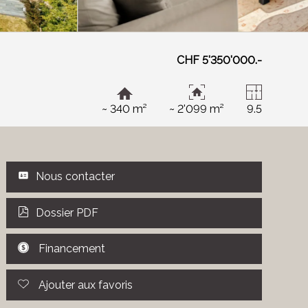
CHF 5'350'000.-
~ 340 m²
~ 2'099 m²
9.5
Nous contacter
Dossier PDF
Financement
Ajouter aux favoris