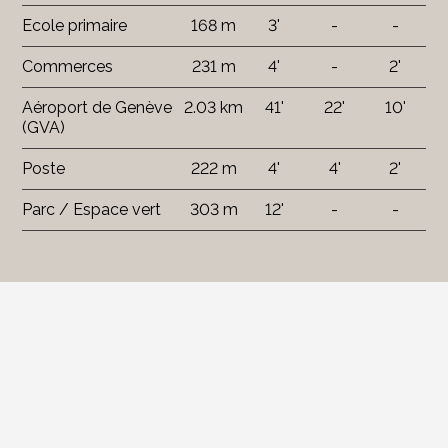
Ecole primaire
168 m
3'
-
-
Commerces
231 m
4'
-
2'
Aéroport de Genève
2.03 km
41'
22'
10'
(GVA)
Poste
222 m
4'
4'
2'
Parc / Espace vert
303 m
12'
-
-