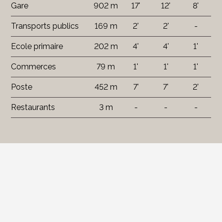
Gare
902 m
17'
12'
8'
Transports publics
169 m
2'
2'
-
Ecole primaire
202 m
4'
4'
1'
Commerces
79 m
1'
1'
1'
Poste
452 m
7'
7'
2'
Restaurants
3 m
-
-
-