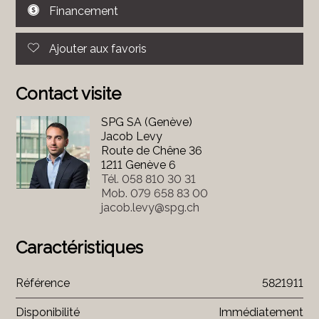
Financement
Ajouter aux favoris
Contact visite
SPG SA (Genève)
Jacob Levy
Route de Chêne 36
1211 Genève 6
Tél.
058 810 30 31
Mob.
079 658 83 00
jacob.levy@spg.ch
Caractéristiques
Référence
5821911
Disponibilité
Immédiatement