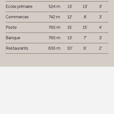
Ecole primaire
524 m
13'
13'
3'
Commerces
742 m
12'
8'
3'
Poste
765 m
15'
15'
4'
Banque
765 m
13'
7'
3'
Restaurants
655 m
10'
6'
2'