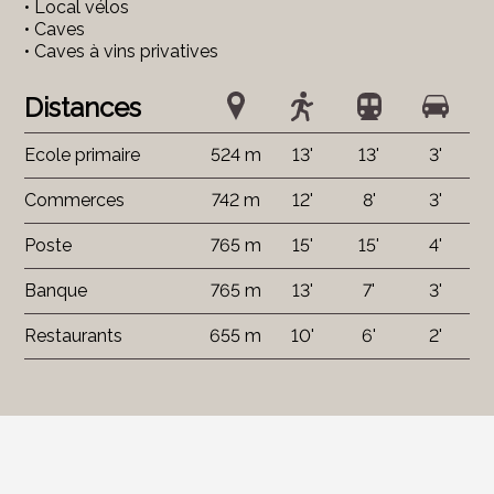
• Local vélos
• Caves
• Caves à vins privatives
Distances
Ecole primaire
524 m
13'
13'
3'
Commerces
742 m
12'
8'
3'
Poste
765 m
15'
15'
4'
Banque
765 m
13'
7'
3'
Restaurants
655 m
10'
6'
2'