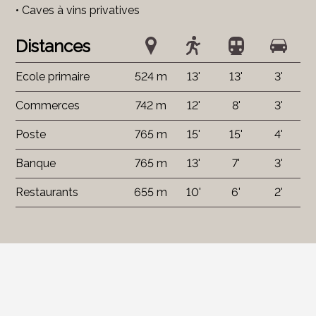
• Caves à vins privatives
Distances
Ecole primaire
524 m
13'
13'
3'
Commerces
742 m
12'
8'
3'
Poste
765 m
15'
15'
4'
Banque
765 m
13'
7'
3'
Restaurants
655 m
10'
6'
2'