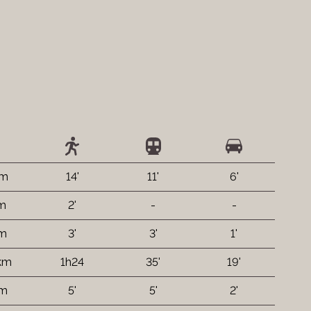
 m
14'
11'
6'
 m
2'
-
-
 m
3'
3'
1'
 km
1h24
35'
19'
 m
5'
5'
2'