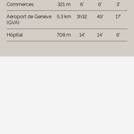
Commerces
321 m
6'
6'
3'
Aéroport de Genève
5.3 km
1h32
49'
17'
(GVA)
Hôpital
708 m
14'
14'
6'