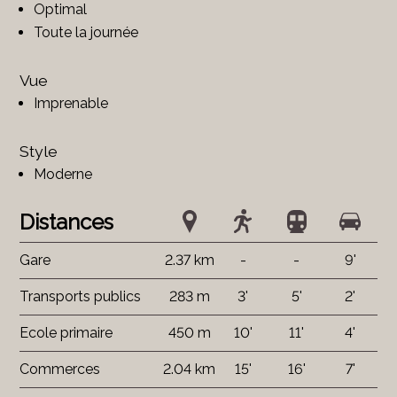
Optimal
Toute la journée
Vue
Imprenable
Style
Moderne
Distances
Gare
2.37 km
-
-
9'
Transports publics
283 m
3'
5'
2'
Ecole primaire
450 m
10'
11'
4'
Commerces
2.04 km
15'
16'
7'