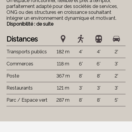
Un espace fonctionnel, flexible et prêt à l’emploi,
parfaitement adapté pour des sociétés de services,
ONG ou des structures en croissance souhaitant
intégrer un environnement dynamique et motivant.
Disponibilité : de suite
Distances
Transports publics
182 m
4'
4'
2'
Commerces
118 m
6'
6'
3'
Poste
367 m
8'
8'
2'
Restaurants
121 m
3'
3'
3'
Parc / Espace vert
287 m
8'
8'
5'