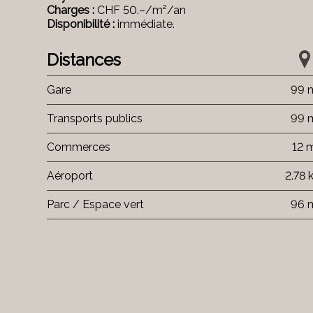
Charges :
CHF 50.–/m²/an
Disponibilité :
immédiate.
Distances
Gare
99 
Transports publics
99 
Commerces
12 
Aéroport
2.78 
Parc / Espace vert
96 