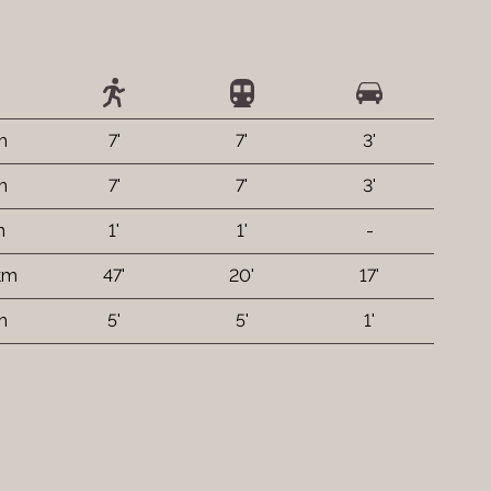
m
7'
7'
3'
m
7'
7'
3'
m
1'
1'
-
km
47'
20'
17'
m
5'
5'
1'