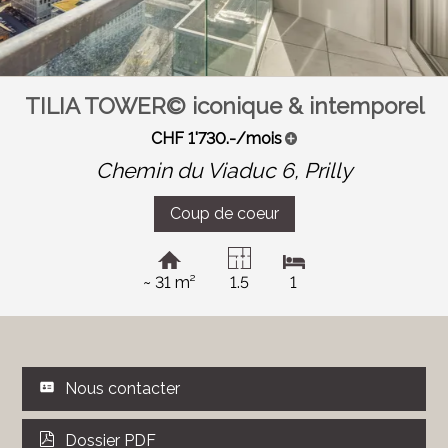
TILIA TOWER© iconique & intemporel
CHF 1'730.-/mois
Chemin du Viaduc 6,
Prilly
Coup de coeur
~ 31 m²
1.5
1
Nous contacter
Dossier PDF