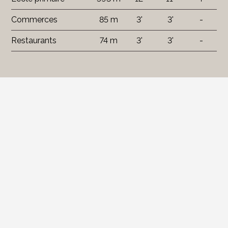
Commerces
85 m
3'
3'
-
Restaurants
74 m
3'
3'
-