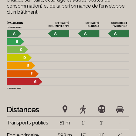
consommation) et de la performance de l’enveloppe
d'un bâtiment.
Distances
Transports publics
51 m
1'
1'
-
Ecole primaire
593 m
12'
11'
4'