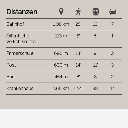
Distanzen
Bahnhof
1.08 km
25'
13'
7'
Öffentliche
113 m
5'
5'
1'
Verkehrsmittel
Primarschule
696 m
14'
9'
2'
Post
630 m
14'
11'
3'
Bank
454 m
8'
8'
2'
Krankenhaus
1.65 km
1h21
38'
14'