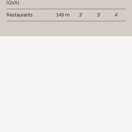
(GVA)
Restaurants
149 m
3'
3'
4'