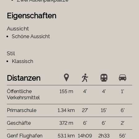
Eigenschaften
Aussicht
Schöne Aussicht
Stil
Klassisch
Distanzen
Öffentliche
155 m
4'
4'
1'
Verkehrsmittel
Primarschule
1.34 km
27'
15'
6'
Geschäfte
372 m
6'
6'
2'
Genf Flughafen
53.1 km
14h09
2h33
56'